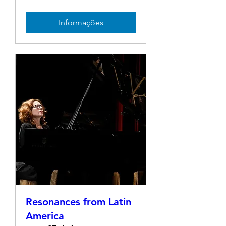
Informações
Resonances from Latin
America