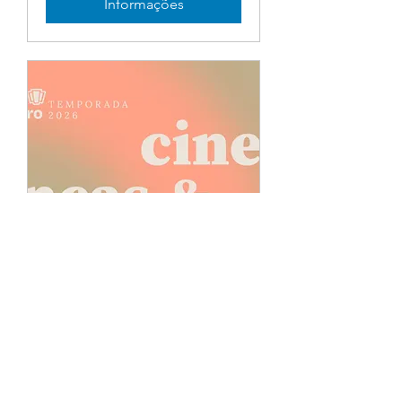
Informações
Cine São Pedro -
Homenagem a Tan Dun
sex., 27 de mar.
Mais informações