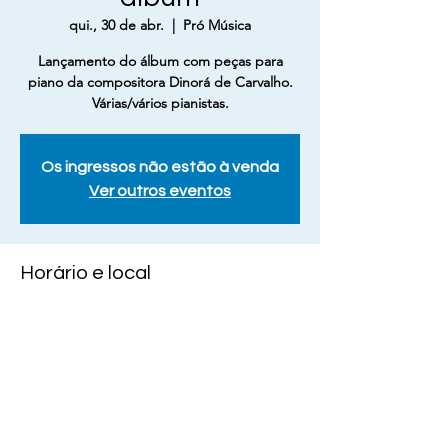
qui., 30 de abr.
  |  
Pró Música
Lançamento do álbum com peças para
piano da compositora Dinorá de Carvalho.
Várias/vários pianistas.
Os ingressos não estão à venda
Ver outros eventos
Horário e local
30 de abr. de 2026, 19:00 – 21:00
Pró Música, Av. Palmital, 41 - Jardim
Flamboyant, Campinas - SP, 13091-133, Brasil