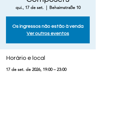
qui., 17 de set.
  |  
Behaimstraße 10
Os ingressos não estão à venda
Ver outros eventos
Horário e local
17 de set. de 2026, 19:00 – 23:00
Behaimstraße 10, Behaimstraße 10, 10585
Berlin, Alemanha
Compartilhe esse evento