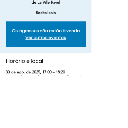
de La Ville Ravel
Recital solo
Os ingressos não estão à venda
Ver outros eventos
Horário e local
30 de ago. de 2025, 17:00 – 18:20
Mundolsheim Auditorium de La Ville Ravel,
24 rue du Generál Lecrerc 67450 -
Mundolsheim, France
Compartilhe esse evento