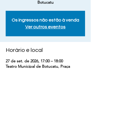
Botucatu
Os ingressos não estão à venda
Ver outros eventos
Horário e local
27 de set. de 2026, 17:00 – 18:00
Teatro Municipal de Botucatu, Praça
Coronel Rafael de Moura Campos, 27 -
Centro, Botucatu - SP, 18600-000, Brasil
Compartilhe esse evento