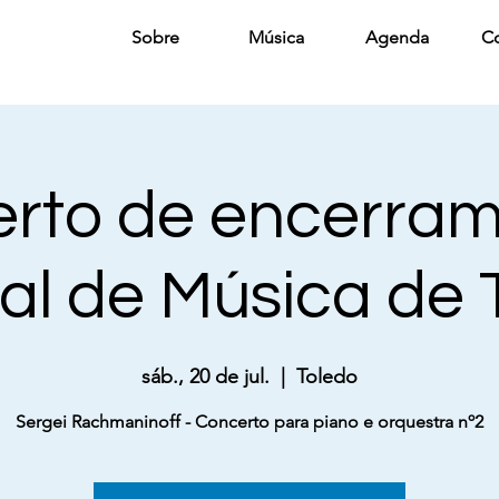
Sobre
Música
Agenda
C
rto de encerram
val de Música de 
sáb., 20 de jul.
  |  
Toledo
Sergei Rachmaninoff - Concerto para piano e orquestra nº2