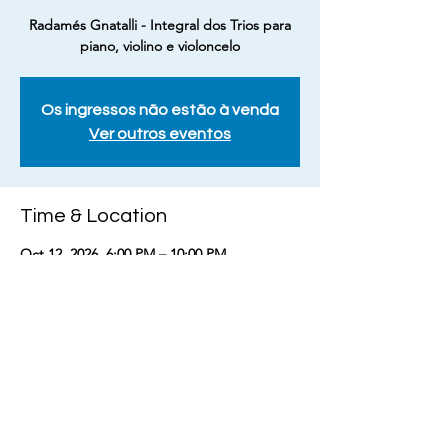
Radamés Gnatalli - Integral dos Trios para
piano, violino e violoncelo
Os ingressos não estão à venda
Ver outros eventos
Time & Location
Oct 12, 2026, 6:00 PM – 10:00 PM
Sesc Belenzinho, R. Padre Adelino, 1000 -
Belenzinho, São Paulo - SP, 03303-000, Brasil
Share this event