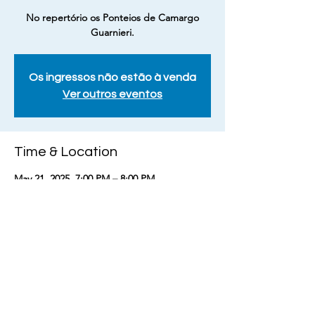
No repertório os Ponteios de Camargo
Guarnieri.
Os ingressos não estão à venda
Ver outros eventos
Time & Location
May 21, 2025, 7:00 PM – 8:00 PM
Cubatão, Av. das Nações Unidas, 168 - Vila
Nova, Cubatão - SP, 11520-140, Brasil
Share this event