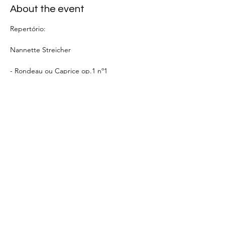
About the event
Repertório:
Nannette Streicher
- Rondeau ou Caprice op.1 nº1
Helene Liebmann
- Grand Piano Sonata Op.3
Fanny Mendelssohn
Show More
Share this event