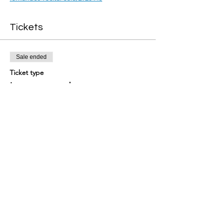
Tickets
Sale ended
Ticket type
Ingresso geral
More info
Price
From R$80.00 to R$120.00
Ingresso + cd autografado
R$120.00
+R$3.00 ticket service fee