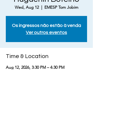
Wed, Aug 12
  |  
EMESP Tom Jobim
Os ingressos não estão à venda
Ver outros eventos
Time & Location
Aug 12, 2026, 3:30 PM – 4:30 PM
EMESP Tom Jobim, Largo General Osório,
147 - Luz, São Paulo - SP, 01213-010, Brasil
Share this event