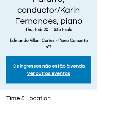
conductor/Karin
Fernandes, piano
Thu, Feb 20
  |  
São Paulo
Edmundo Villani Cortez - Piano Concerto
nº1
Os ingressos não estão à venda
Ver outros eventos
Time & Location
Feb 20, 2025, 11:00 AM – 12:00 PM
São Paulo, R. Dr. Emílio Ribas, 89 - Perdizes,
São Paulo - SP, 05006-020, Brasil